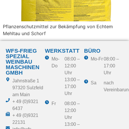
Pflanzenschutzmittel zur Bekämpfung von Echtem
Mehltau und Schorf
WFS-FRIEG
WERKSTATT
BÜRO
SPEZIAL
Mo-
08:00 –
Mo-Fr
08:00 –
WEINBAU
Do
12:00
17:00
MASCHINEN
GMBH​
Uhr
Uhr
13:00 –
Jahnstraße 1
Sa
nach
17:00
97320 Sulzfeld
Vereinbarun
Uhr
am Main
+ 49 (0)9321
Fr
08:00 –
6437
12:00
+ 49 (0)9321
Uhr
22131
13:00 –