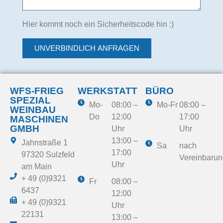
Hier kommt noch ein Sicherheitscode hin :)
UNVERBINDLICH ANFRAGEN
WFS-FRIEG
WERKSTATT
BÜRO
SPEZIAL
Mo-
08:00 –
Mo-Fr
08:00 –
WEINBAU
Do
12:00
17:00
MASCHINEN
GMBH​
Uhr
Uhr
13:00 –
Jahnstraße 1
Sa
nach
17:00
97320 Sulzfeld
Vereinbarun
Uhr
am Main
+ 49 (0)9321
Fr
08:00 –
6437
12:00
+ 49 (0)9321
Uhr
22131
13:00 –