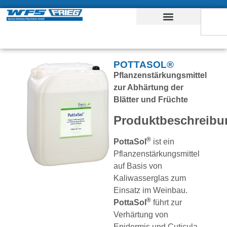
POTTASOL®
Pflanzenstärkungsmittel
zur Abhärtung der
Blätter und Früchte
Produktbeschreibu
®
PottaSol
ist ein
Pflanzenstärkungsmittel
auf Basis von
Kaliwasserglas zum
Einsatz im Weinbau.
®
PottaSol
führt zur
Verhärtung von
Epidermis und Cuticula